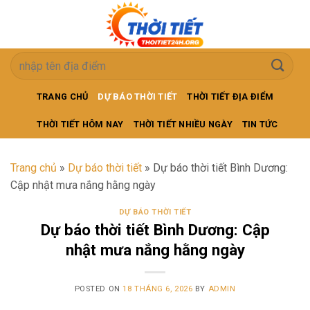
Skip
to
content
TRANG CHỦ
DỰ BÁO THỜI TIẾT
THỜI TIẾT ĐỊA ĐIỂM
THỜI TIẾT HÔM NAY
THỜI TIẾT NHIỀU NGÀY
TIN TỨC
Trang chủ
»
Dự báo thời tiết
»
Dự báo thời tiết Bình Dương:
Cập nhật mưa nắng hằng ngày
DỰ BÁO THỜI TIẾT
Dự báo thời tiết Bình Dương: Cập
nhật mưa nắng hằng ngày
POSTED ON
18 THÁNG 6, 2026
BY
ADMIN