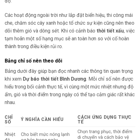
độ.
Các hoạt động ngoài trời như lắp đặt biển hiệu, thi công mái
che, chăm sóc cây xanh hoặc tổ chức sự kiện cũng nên theo
dõi thêm gió và dông sét. Khi có cảnh báo
thời tiết xấu
, việc
tạm hoãn một số hạng mục sẽ an toàn hơn so với cố hoàn
thành trong điều kiện rủi ro.
Bảng chỉ số nên theo dõi
Bảng dưới đây giúp bạn đọc nhanh các thông tin quan trọng
khi xem
Dự báo thời tiết Bình Dương
. Mỗi chỉ số nên được
hiểu trong bối cảnh thực tế, vì cùng một mức nhiệt nhưng độ
ẩm, gió và thời điểm trong ngày có thể tạo cảm giác rất khác
nhau.
CHỈ
CÁCH ỨNG DỤNG THỰC
Ý NGHĨA CẦN HIỂU
SỐ
TẾ
Chọn trang phục, thời điểm
Nhiệt
Cho biết mức nóng lạnh
di chuyển và cách bảo vệ