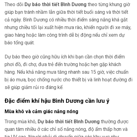
Theo dõi
Dự báo thời tiết Bình Dương
theo từng khung giờ
giúp bạn tránh nhầm lẫn giữa thời tiết buổi sáng và thời tiết
cả ngày. Bình Dương có nhiều thời điểm sáng nắng khá gắt
nhưng chiều tối lại xuất hiện mưa rào, khiến người đi xe máy,
giao hàng hoặc làm công trình dễ bị động nếu chỉ xem dự
báo tổng quát.
Dự báo theo giờ cũng hữu ích khi bạn cần chọn thời điểm
phơi đồ, đi chợ, đưa trẻ đến trường hoặc hẹn gặp khách
hàng. Nếu khả năng mưa tăng nhanh sau 15 giờ, việc chuẩn
bị áo mưa, bọc chống nước cho thiết bị và linh hoạt đường đi
sẽ giúp giảm rủi ro đáng kể.
Đặc điểm khí hậu Bình Dương cần lưu ý
Mùa khô và cảm giác nắng nóng
Trong mùa khô,
Dự báo thời tiết Bình Dương
thường được
quan tâm nhiều ở các chỉ số nắng nóng, độ ẩm thấp hơn và
tia UV cao. Người phải di chuyển giữa các khu vực như