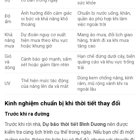
độ
cơ bản trong ngày
sức khỏe
Ảnh hưởng đến cảm giác
Chuẩn bị nước uống, khăn,
Độ
oi bức và khả năng khô
quần áo phù hợp khi làm
ẩm
thoáng
việc ngoài trời
Khả
Dự đoán nguy cơ xuất
Mang áo mưa, đổi lịch giao
năng
hiện mưa theo khu vực
hàng, tránh đi xa khi mưa
mưa
hoặc khung giờ
tăng cao
Gió
Hạn chế đứng dưới cây, biển
Cảnh báo gió mạnh, sấm
và
quảng cáo và khu vực trống
sét hoặc giảm tầm nhìn
dông
trải
Dùng kem chống nắng, kính
Thể hiện mức tác động
UV
râm, mũ rộng vành khi ra
của nắng lên da và mắt
ngoài lâu
Kinh nghiệm chuẩn bị khi thời tiết thay đổi
Trước khi ra đường
Trước khi rời nhà,
Dự báo thời tiết Bình Dương
nên được
kiểm tra cùng lịch trình cụ thể trong ngày. Nếu bạn chỉ đi một
quãng ngắn, thông tin hiện tại có thể đủ; nhưng với chuyến đi