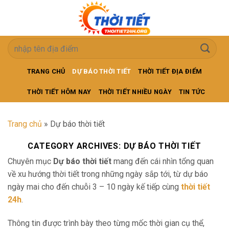
Skip
to
content
TRANG CHỦ
DỰ BÁO THỜI TIẾT
THỜI TIẾT ĐỊA ĐIỂM
THỜI TIẾT HÔM NAY
THỜI TIẾT NHIỀU NGÀY
TIN TỨC
Trang chủ
»
Dự báo thời tiết
CATEGORY ARCHIVES:
DỰ BÁO THỜI TIẾT
Chuyên mục
Dự báo thời tiết
mang đến cái nhìn tổng quan
về xu hướng thời tiết trong những ngày sắp tới, từ dự báo
ngày mai cho đến chuỗi 3 – 10 ngày kế tiếp cùng
thời tiết
24h
.
Thông tin được trình bày theo từng mốc thời gian cụ thể,