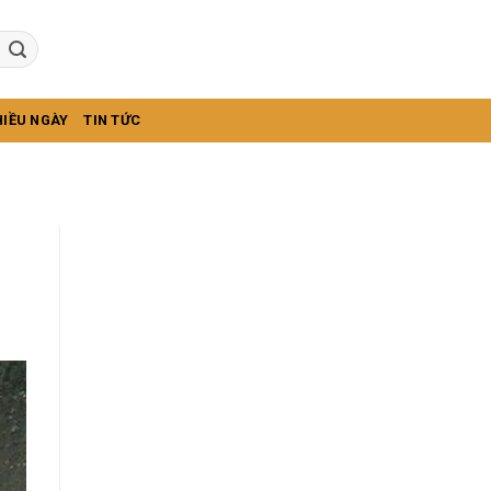
HIỀU NGÀY
TIN TỨC