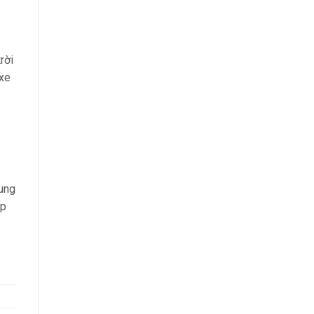
rời
 xe
dung
áp