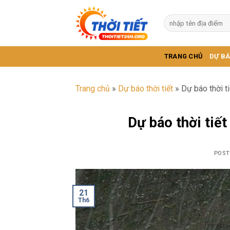
Skip
to
content
TRANG CHỦ
DỰ BÁ
Trang chủ
»
Dự báo thời tiết
»
Dự báo thời t
Dự báo thời tiế
POST
21
Th6