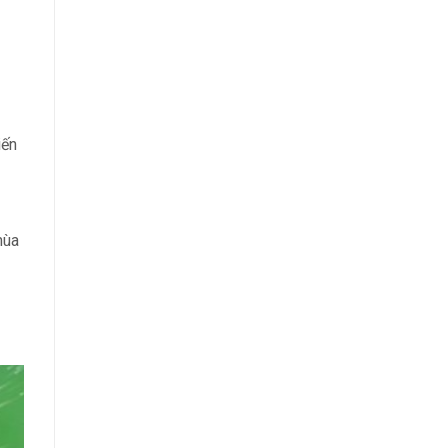
iến
mùa