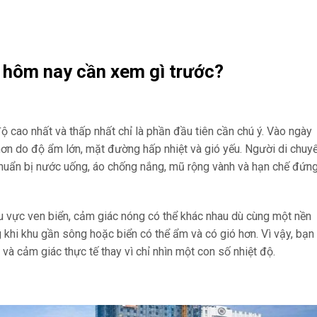
h hôm nay cần xem gì trước?
 độ cao nhất và thấp nhất chỉ là phần đầu tiên cần chú ý. Vào ngày
hơn do độ ẩm lớn, mặt đường hấp nhiệt và gió yếu. Người di chuy
chuẩn bị nước uống, áo chống nắng, mũ rộng vành và hạn chế đứn
u vực ven biển, cảm giác nóng có thể khác nhau dù cùng một nền
g khi khu gần sông hoặc biển có thể ẩm và có gió hơn. Vì vậy, bạn
 và cảm giác thực tế thay vì chỉ nhìn một con số nhiệt độ.