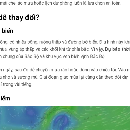
mái che, áo mưa hoặc lịch dự phòng luôn là lựa chọn an toàn.
dễ thay đổi?
 biển
g, có nhiều sông, ruộng thấp và đường bờ biển. Địa hình này kh
 mùa, vùng áp thấp và các khối khí từ phía bắc. Vì vậy,
Dự báo thời
 chung của Bắc Bộ và khu vực ven biển vịnh Bắc Bộ.
n ngày, sau đó dễ chuyển mưa rào hoặc dông vào chiều tối. Vào 
ưa nhỏ và sương mù. Giai đoạn giao mùa lại càng cần theo dõi
dự
ỉ trong vài tiếng.
hiểm