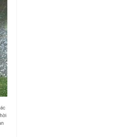
các
hời
ạn