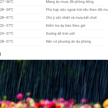
27–36°C
Mang áo mưa, đề phòng dông
28–34°C
Phù hợp việc ngoài trời nếu theo dõi m
28–41°C
Chú ý sốc nhiệt và mưa bất chợt
25–37°C
Kiểm tra dự báo theo giờ
24–31°C
Đường dễ trơn ướt
28–31°C
Nên có phương án dự phòng
g