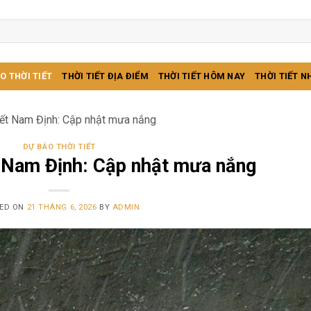
O THỜI TIẾT
THỜI TIẾT ĐỊA ĐIỂM
THỜI TIẾT HÔM NAY
THỜI TIẾT N
iết Nam Định: Cập nhật mưa nắng
DỰ BÁO THỜI TIẾT
t Nam Định: Cập nhật mưa nắng
ED ON
21 THÁNG 6, 2026
BY
ADMIN