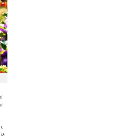
hỉ
dự
n,
iữa