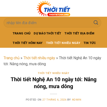
Skip
to
content
TRANG CHỦ
DỰ BÁO THỜI TIẾT
THỜI TIẾT ĐỊA ĐIỂM
THỜI TIẾT HÔM NAY
THỜI TIẾT NHIỀU NGÀY
TIN TỨC
Trang chủ
»
Thời tiết nhiều ngày
»
Thời tiết Nghệ An 10 ngày
tới: Nắng nóng, mưa dông
THỜI TIẾT NHIỀU NGÀY
Thời tiết Nghệ An 10 ngày tới: Nắng
nóng, mưa dông
POSTED ON
27 THÁNG 6, 2026
BY
ADMIN