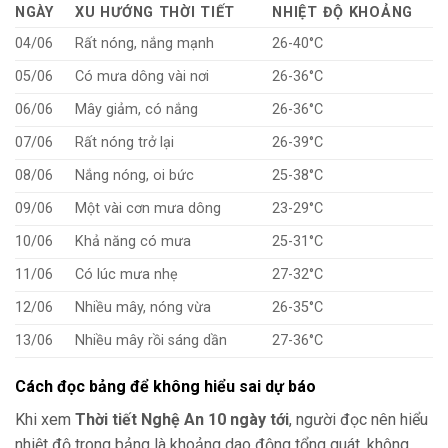
NGÀY
XU HƯỚNG THỜI TIẾT
NHIỆT ĐỘ KHOẢNG
04/06
Rất nóng, nắng mạnh
26-40°C
05/06
Có mưa dông vài nơi
26-36°C
06/06
Mây giảm, có nắng
26-36°C
07/06
Rất nóng trở lại
26-39°C
08/06
Nắng nóng, oi bức
25-38°C
09/06
Một vài cơn mưa dông
23-29°C
10/06
Khả năng có mưa
25-31°C
11/06
Có lúc mưa nhẹ
27-32°C
12/06
Nhiều mây, nóng vừa
26-35°C
13/06
Nhiều mây rồi sáng dần
27-36°C
Cách đọc bảng để không hiểu sai dự báo
Khi xem
Thời tiết Nghệ An 10 ngày tới
, người đọc nên hiểu
nhiệt độ trong bảng là khoảng dao động tổng quát, không