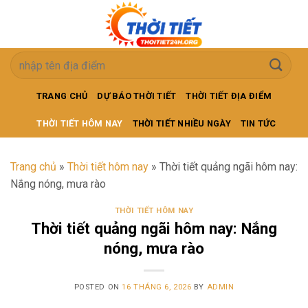
Skip
to
content
TRANG CHỦ
DỰ BÁO THỜI TIẾT
THỜI TIẾT ĐỊA ĐIỂM
THỜI TIẾT HÔM NAY
THỜI TIẾT NHIỀU NGÀY
TIN TỨC
Trang chủ
»
Thời tiết hôm nay
»
Thời tiết quảng ngãi hôm nay:
Nắng nóng, mưa rào
THỜI TIẾT HÔM NAY
Thời tiết quảng ngãi hôm nay: Nắng
nóng, mưa rào
POSTED ON
16 THÁNG 6, 2026
BY
ADMIN