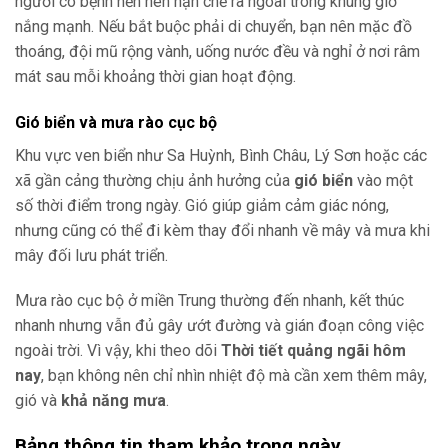
người có bệnh nền nên hạn chế ra ngoài trong khung giờ
nắng mạnh. Nếu bắt buộc phải di chuyển, bạn nên mặc đồ
thoáng, đội mũ rộng vành, uống nước đều và nghỉ ở nơi râm
mát sau mỗi khoảng thời gian hoạt động.
Gió biển và mưa rào cục bộ
Khu vực ven biển như Sa Huỳnh, Bình Châu, Lý Sơn hoặc các
xã gần cảng thường chịu ảnh hưởng của
gió biển
vào một
số thời điểm trong ngày. Gió giúp giảm cảm giác nóng,
nhưng cũng có thể đi kèm thay đổi nhanh về mây và mưa khi
mây đối lưu phát triển.
Mưa rào cục bộ ở miền Trung thường đến nhanh, kết thúc
nhanh nhưng vẫn đủ gây ướt đường và gián đoạn công việc
ngoài trời. Vì vậy, khi theo dõi
Thời tiết quảng ngãi hôm
nay
, bạn không nên chỉ nhìn nhiệt độ mà cần xem thêm mây,
gió và
khả năng mưa
.
Bảng thông tin tham khảo trong ngày