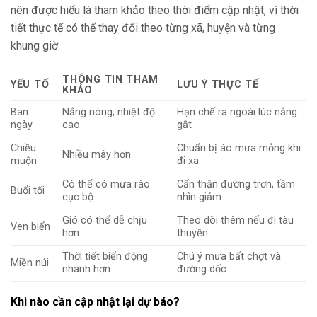
nên được hiểu là tham khảo theo thời điểm cập nhật, vì thời
tiết thực tế có thể thay đổi theo từng xã, huyện và từng
khung giờ.
THÔNG TIN THAM
YẾU TỐ
LƯU Ý THỰC TẾ
KHẢO
Ban
Nắng nóng, nhiệt độ
Hạn chế ra ngoài lúc nắng
ngày
cao
gắt
Chiều
Chuẩn bị áo mưa mỏng khi
Nhiều mây hơn
muộn
đi xa
Có thể có mưa rào
Cẩn thận đường trơn, tầm
Buổi tối
cục bộ
nhìn giảm
Gió có thể dễ chịu
Theo dõi thêm nếu đi tàu
Ven biển
hơn
thuyền
Thời tiết biến động
Chú ý mưa bất chợt và
Miền núi
nhanh hơn
đường dốc
Khi nào cần cập nhật lại dự báo?