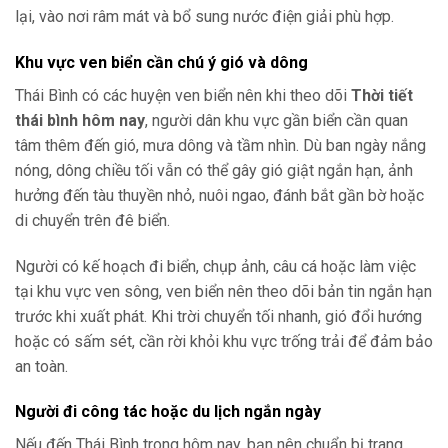
lại, vào nơi râm mát và bổ sung nước điện giải phù hợp.
Khu vực ven biển cần chú ý gió và dông
Thái Bình có các huyện ven biển nên khi theo dõi
Thời tiết
thái bình hôm nay
, người dân khu vực gần biển cần quan
tâm thêm đến gió, mưa dông và tầm nhìn. Dù ban ngày nắng
nóng, dông chiều tối vẫn có thể gây gió giật ngắn hạn, ảnh
hưởng đến tàu thuyền nhỏ, nuôi ngao, đánh bắt gần bờ hoặc
di chuyển trên đê biển.
Người có kế hoạch đi biển, chụp ảnh, câu cá hoặc làm việc
tại khu vực ven sông, ven biển nên theo dõi bản tin ngắn hạn
trước khi xuất phát. Khi trời chuyển tối nhanh, gió đổi hướng
hoặc có sấm sét, cần rời khỏi khu vực trống trải để đảm bảo
an toàn.
Người đi công tác hoặc du lịch ngắn ngày
Nếu đến Thái Bình trong hôm nay, bạn nên chuẩn bị trang