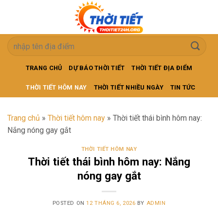
Skip
to
content
TRANG CHỦ
DỰ BÁO THỜI TIẾT
THỜI TIẾT ĐỊA ĐIỂM
THỜI TIẾT HÔM NAY
THỜI TIẾT NHIỀU NGÀY
TIN TỨC
Trang chủ
»
Thời tiết hôm nay
»
Thời tiết thái bình hôm nay:
Nắng nóng gay gắt
THỜI TIẾT HÔM NAY
Thời tiết thái bình hôm nay: Nắng
nóng gay gắt
POSTED ON
12 THÁNG 6, 2026
BY
ADMIN