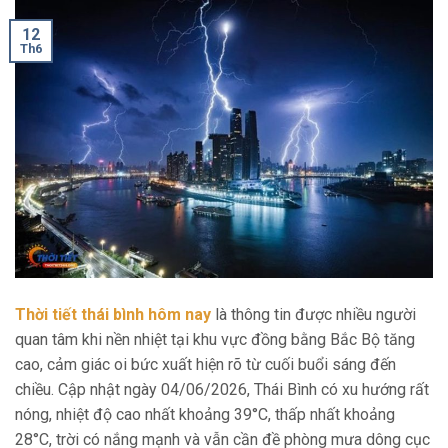
12
Th6
Thời tiết thái bình hôm nay
là thông tin được nhiều người
quan tâm khi nền nhiệt tại khu vực đồng bằng Bắc Bộ tăng
cao, cảm giác oi bức xuất hiện rõ từ cuối buổi sáng đến
chiều. Cập nhật ngày 04/06/2026, Thái Bình có xu hướng rất
nóng, nhiệt độ cao nhất khoảng 39°C, thấp nhất khoảng
28°C, trời có nắng mạnh và vẫn cần đề phòng mưa dông cục