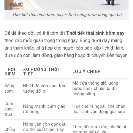
Thời tiết thái bình hôm nay – Khả năng mưa dông cục bộ
Để dễ theo dõi, có thể tóm tắt
Thời tiết thái bình hôm nay
theo các mốc quan trọng trong ngày. Bảng dưới đây mang
tính tham khảo, phù hợp cho người cần sắp xếp lịch đi làm,
đưa đón con, làm đồng, giao hàng hoặc di chuyển liên huyện.
THỜI
XU HƯỚNG THỜI
LƯU Ý CHÍNH
ĐIỂM
TIẾT
Mở cửa thông gió, uống
Sáng
Nhiệt độ còn cao, trời
nước sớm, chuẩn bị đồ
sớm
tương đối oi
chống nắng
Cuối
Nắng mạnh, cảm giác
Hạn chế ra ngoài, che chắn
sáng –
rất nóng
da, tránh vận động quá sức
trưa
Nắng vẫn còn gay gắt,
Theo dõi mưa rào, chuẩn bị
Chiều
có thể xuất hiện mây
áo mưa nếu đi xa