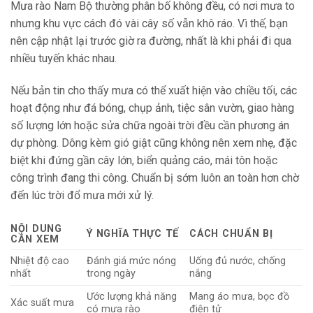
Mưa rào Nam Bộ thường phân bố không đều, có nơi mưa to
nhưng khu vực cách đó vài cây số vẫn khô ráo. Vì thế, bạn
nên cập nhật lại trước giờ ra đường, nhất là khi phải đi qua
nhiều tuyến khác nhau.
Nếu bản tin cho thấy mưa có thể xuất hiện vào chiều tối, các
hoạt động như đá bóng, chụp ảnh, tiệc sân vườn, giao hàng
số lượng lớn hoặc sửa chữa ngoài trời đều cần phương án
dự phòng. Dông kèm gió giật cũng không nên xem nhẹ, đặc
biệt khi đứng gần cây lớn, biển quảng cáo, mái tôn hoặc
công trình đang thi công. Chuẩn bị sớm luôn an toàn hơn chờ
đến lúc trời đổ mưa mới xử lý.
NỘI DUNG
Ý NGHĨA THỰC TẾ
CÁCH CHUẨN BỊ
CẦN XEM
Nhiệt độ cao
Đánh giá mức nóng
Uống đủ nước, chống
nhất
trong ngày
nắng
Ước lượng khả năng
Mang áo mưa, bọc đồ
Xác suất mưa
có mưa rào
điện tử