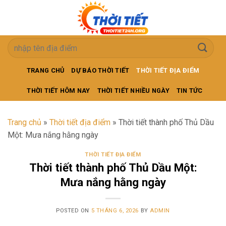
Skip
to
content
TRANG CHỦ
DỰ BÁO THỜI TIẾT
THỜI TIẾT ĐỊA ĐIỂM
THỜI TIẾT HÔM NAY
THỜI TIẾT NHIỀU NGÀY
TIN TỨC
Trang chủ
»
Thời tiết địa điểm
»
Thời tiết thành phố Thủ Dầu
Một: Mưa nắng hằng ngày
THỜI TIẾT ĐỊA ĐIỂM
Thời tiết thành phố Thủ Dầu Một:
Mưa nắng hằng ngày
POSTED ON
5 THÁNG 6, 2026
BY
ADMIN