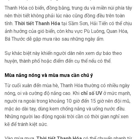
Thanh Hóa có biển, đồng bằng, trung du và miền núi phía tây
nên thời tiết không phải lúc nào cũng đồng đều trên toàn
tỉnh.
Thời tiết Thanh Hóa
tại Sầm Sơn, Hải Tiến có thể chịu
ảnh hưởng của gió biển, còn khu vực Pù Luông, Quan Hóa,
Bá Thước dễ gặp mưa rào sau những ngày ẩm.
Sự khác biệt này khiến người dân nên xem dự báo theo
huyện, thành phố hoặc điểm đến cụ thể nếu có thể.
Mùa nắng nóng và mùa mưa cần chú ý
Từ cuối xuân đến mùa hè, Thanh Hóa thường có nhiều ngày
nóng, oi và cường độ nắng cao. Khi
chỉ số UV
ở mức mạnh,
người ra ngoài trong khoảng 10 giờ đến 15 giờ nên đội mũ,
mặc áo dài tay, dùng kem chống nắng và uống nước đều.
Những người lao động ngoài trời cần có thời gian nghỉ xen
kẽ để tránh kiệt sức.
Vào mùa mưa,
Thời tiết Thanh Hóa
có thể chuyển nhanh từ