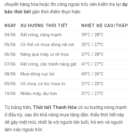
chuyển hàng hóa hoặc thi công ngoài trời, nên kiểm tra lại
dự
báo thời tiết
gần thời điểm thực hiện.
NGÀY
XU HƯỚNG THỜI TIẾT
NHIỆT ĐỘ CAO/THẤP
04/06
Rất nóng, nắng mạnh
39°C / 28°C
05/06
Có thể có mưa dông vài nơi
35°C / 27°C
06/06
Nắng qua mây, oi về trưa
37°C / 28°C
07/06
Rất nóng, cần tránh nắng gắt
41°C / 27°C
08/06
Mưa dông cục bộ
40°C / 26°C
09/06
Có mưa, có lúc mưa to
31°C / 25°C
10/06
Nhiều mây, dịu hơn
31°C / 27°C
Từ bảng trên,
Thời tiết Thanh Hóa
có xu hướng nóng mạnh
ở đầu kỳ, sau đó khả năng mưa tăng dần. Kiểu thời tiết này
dễ gây mệt mỏi, nhất là với người lớn tuổi, trẻ em và người
làm việc ngoài trời.