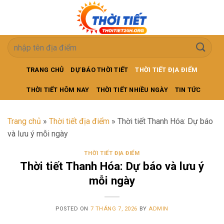
Skip
to
content
TRANG CHỦ
DỰ BÁO THỜI TIẾT
THỜI TIẾT ĐỊA ĐIỂM
THỜI TIẾT HÔM NAY
THỜI TIẾT NHIỀU NGÀY
TIN TỨC
Trang chủ
»
Thời tiết địa điểm
»
Thời tiết Thanh Hóa: Dự báo
và lưu ý mỗi ngày
THỜI TIẾT ĐỊA ĐIỂM
Thời tiết Thanh Hóa: Dự báo và lưu ý
mỗi ngày
POSTED ON
7 THÁNG 7, 2026
BY
ADMIN