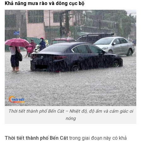
Khả năng mưa rào và dông cục bộ
Thời tiết thành phố Bến Cát – Nhiệt độ, độ ẩm và cảm giác oi
nóng
Thời tiết thành phố Bến Cát
trong giai đoạn này có khả