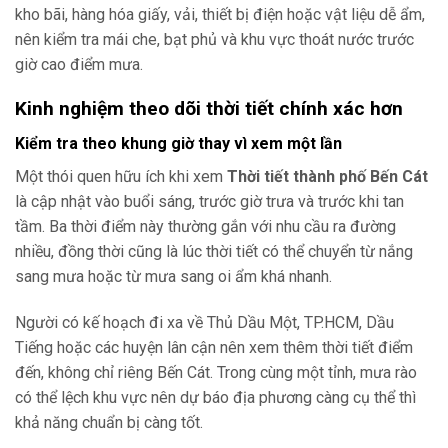
kho bãi, hàng hóa giấy, vải, thiết bị điện hoặc vật liệu dễ ẩm,
nên kiểm tra mái che, bạt phủ và khu vực thoát nước trước
giờ cao điểm mưa.
Kinh nghiệm theo dõi thời tiết chính xác hơn
Kiểm tra theo khung giờ thay vì xem một lần
Một thói quen hữu ích khi xem
Thời tiết thành phố Bến Cát
là cập nhật vào buổi sáng, trước giờ trưa và trước khi tan
tầm. Ba thời điểm này thường gắn với nhu cầu ra đường
nhiều, đồng thời cũng là lúc thời tiết có thể chuyển từ nắng
sang mưa hoặc từ mưa sang oi ẩm khá nhanh.
Người có kế hoạch đi xa về Thủ Dầu Một, TP.HCM, Dầu
Tiếng hoặc các huyện lân cận nên xem thêm thời tiết điểm
đến, không chỉ riêng Bến Cát. Trong cùng một tỉnh, mưa rào
có thể lệch khu vực nên dự báo địa phương càng cụ thể thì
khả năng chuẩn bị càng tốt.