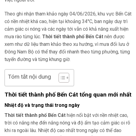
Theo ghi nhận tham khảo ngày 04/06/2026, khu vực Bến Cát
có nền nhiệt khá cao, hiện tại khoảng 34°C, ban ngày duy trì
cảm giác oi nóng và các ngày tới vẫn có khả năng xuất hiện
mưa rào từng lúc.
Thời tiết thành phố Bến Cát
nên được
xem như dữ liệu tham khảo theo xu hướng, vì mưa đối lưu ở
Đông Nam Bộ có thể thay đổi nhanh theo từng phường, từng
tuyến đường và từng khung giờ.
Tóm tắt nội dung
Thời tiết thành phố Bến Cát tổng quan mới nhất
Nhiệt độ và trạng thái trong ngày
Thời tiết thành phố Bến Cát
hiện nổi bật với nền nhiệt cao,
trời có nắng nhẹ đến nắng nóng và độ ẩm tạo cảm giác oi rõ
khi ra ngoài lâu. Nhiệt độ cao nhất trong ngày có thể dao