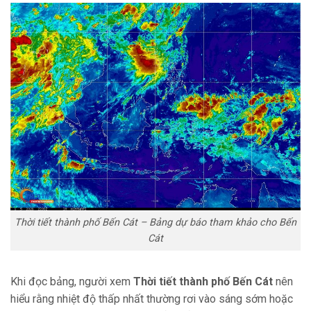
Thời tiết thành phố Bến Cát – Bảng dự báo tham khảo cho Bến
Cát
Khi đọc bảng, người xem
Thời tiết thành phố Bến Cát
nên
hiểu rằng nhiệt độ thấp nhất thường rơi vào sáng sớm hoặc